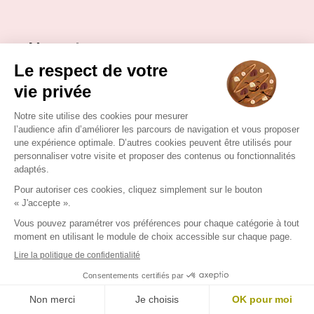
Nous trouver
80 RUE LOUIS ANTOINE DURIAT
01600 REYRIEUX
S'y rendre
Nous contacter
cecilegavoille@free.fr
04 74 00 12 85
Nous contacter