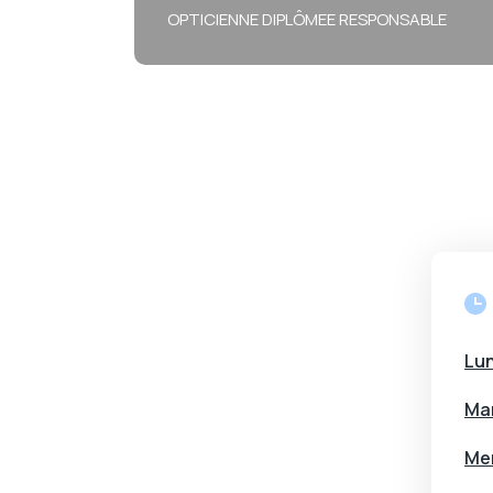
OPTICIENNE DIPLÔMEE RESPONSABLE
"Emilie est disponible du lundi
au samedi pour vous recevoir"
Lun
Mar
Mer