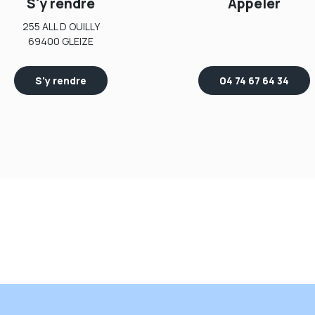
S'y rendre
Appeler
255 ALL D OUILLY
69400 GLEIZE
S'y rendre
04 74 67 64 34