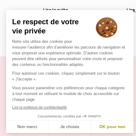
Lire la suite
Lire
Opticien
Notre magasin
Nos marques
Actualités
Expert en Santé Visuelle
Opticiens Par Conviction