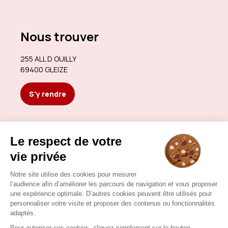
Nous trouver
255 ALL D OUILLY
69400 GLEIZE
S'y rendre
Nous contacter
gavoilleopticiens.gleize@gmail.com
04 74 67 64 34
Nous contacter