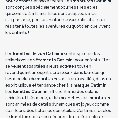
pour enfants
et adolescents. Les
montures Catimini
sont conçues spécialement pour les filles et les
garçons de 4 à 12 ans. Elles sont adaptées à leur
morphologie, pour un confort de vue optimal et pour
résister à toutes les aventures du quotidien que vivent
les enfants !
Les
lunettes de vue
Catimini
sont inspirées des
collections de
vêtements Catimini
pour enfants. Elles
se veulent adaptées à leurs activités tout en
revendiquant un esprit « créateur » dans leur design.
Les modèles de
montures
sont très travaillés, dans un
esprit ludique et tendance cher à la
marque Catimini
.
Les
lunettes
Catimini
affichent ainsi des coloris
acidulés et très mode, et les
branches
des
montures
sont animées de détails dynamiques et joyeux comme
des fleurs, des bulles ou des étoiles. Certains modèles
de
lunettes
sont aussi décorés de motifs rigolos et