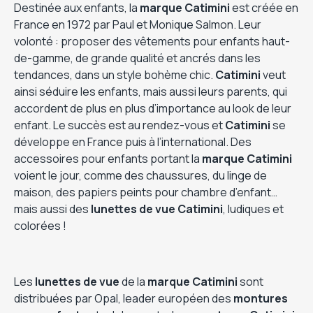
Destinée aux enfants, la
marque Catimini
est créée en
France en 1972 par Paul et Monique Salmon. Leur
volonté : proposer des vêtements pour enfants haut-
de-gamme, de grande qualité et ancrés dans les
tendances, dans un style bohème chic.
Catimini
veut
ainsi séduire les enfants, mais aussi leurs parents, qui
accordent de plus en plus d’importance au look de leur
enfant. Le succès est au rendez-vous et
Catimini
se
développe en France puis à l’international. Des
accessoires pour enfants portant la
marque Catimini
voient le jour, comme des chaussures, du linge de
maison, des papiers peints pour chambre d’enfant…
mais aussi des
lunettes de vue Catimini
, ludiques et
colorées !
Les
lunettes de vue
de la
marque
Catimini
sont
distribuées par Opal, leader européen des
montures