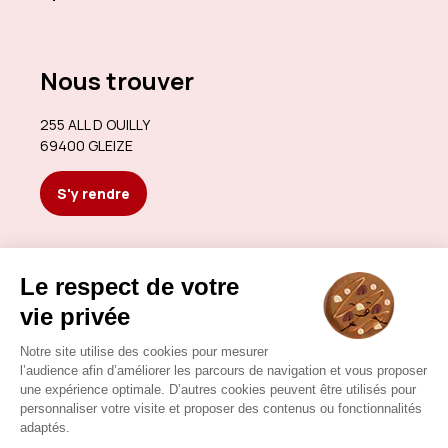
Nous trouver
255 ALL D OUILLY
69400 GLEIZE
S'y rendre
Nous contacter
gavoilleopticiens.gleize@gmail.com
04 74 67 64 34
Nous contacter