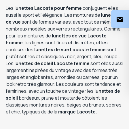
Les
lunettes Lacoste pour femme
conjuguent elles
aussi le sport et l’élégance. Les montures de
lunettes
de vue
sont de formes variées, avec tout de même de
nombreux modèles aux verres rectangulaires. Comme
pour les montures de
lunettes de vue Lacoste
homme
, les lignes sont fines et discrètes, et les
couleurs des
lunettes de vue Lacoste
femme
sont
plutôt sobres et classiques : noir, argent, bleu, rouge…
Les
lunettes de soleil Lacoste femme
sont elles aussi
largement inspirées du vintage avec des formes très
larges et englobantes, arrondies ou carrées, pour un
look rétro très glamour. Les couleurs sont tendance et
féminines, avec un touche de vintage : les
lunettes de
soleil
bordeaux, prune et moutarde côtoient les
classiques montures noires, beiges ou brunes, sobres
et chic, typiques de de la
marque Lacoste
.