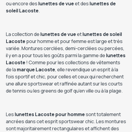
ou encore des
lunettes de vue
et des
lunettes de
soleil Lacoste
.
La collection de
lunettes de vue
et
lunettes de soleil
Lacoste
pour homme et pour femme est large et très
variée. Montures cerclées, demi-cerclées ou percées,
il y en a pour tous les goûts parmi la gamme de
lunettes
Lacoste
! Comme pour les collections de vêtements
de la
marque Lacoste
, elle revendique un esprit à la
fois sportif et chic, pour celles et ceux qui recherchent
une allure sportswear et raffinée autant sur les courts
de tennis ou les greens de golf qu’en ville ou à la plage.
Les
lunettes Lacoste pour homme
sont totalement
ancrées dans cet esprit sportswear chic. Les montures
sont majoritairement rectangulaires et affichent des