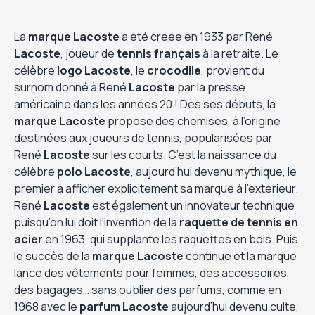
La
marque Lacoste
a été créée en 1933 par René
Lacoste
, joueur de
tennis français
à la retraite. Le
célèbre
logo Lacoste
, le
crocodile
, provient du
surnom donné à René
Lacoste
par la presse
américaine dans les années 20 ! Dès ses débuts, la
marque Lacoste
propose des chemises, à l’origine
destinées aux joueurs de tennis, popularisées par
René
Lacoste
sur les courts. C’est la naissance du
célèbre
polo Lacoste
, aujourd’hui devenu mythique, le
premier à afficher explicitement sa marque à l’extérieur.
René
Lacoste
est également un innovateur technique
puisqu’on lui doit l’invention de la
raquette de tennis en
acier
en 1963, qui supplante les raquettes en bois. Puis
le succès de la
marque Lacoste
continue et la marque
lance des vêtements pour femmes, des accessoires,
des bagages… sans oublier des parfums, comme en
1968 avec le
parfum Lacoste
aujourd’hui devenu culte,