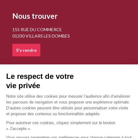
Nous trouver
155 RUE DU COMMERCE
01330 VILLARS LES DOMBES
S'y rendre
Nous contacter
gavoilleopticiens.villars@gmail.com
04 74 98 07 76
Nous contacter